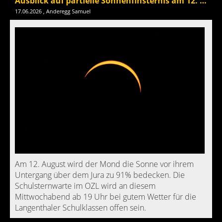
Ausblick auf partielle Sonnenfinsternis am 12. August
17.06.2026
, Anderegg Samuel
Am 12. August wird der Mond die Sonne vor ihrem
Untergang über dem Jura zu 91% bedecken. Die
Schulsternwarte im OZL wird an diesem
Mittwochabend ab 19 Uhr bei gutem Wetter für die
Langenthaler Schulklassen offen sein.